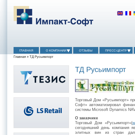
ГЛАВНАЯ
О КОМПАНИИ
ОТЗЫВЫ
ПРЕСС-ЦЕНТР
Главная
» ТД Русьимпорт
ТД Русьимпорт
Торговый Дом «Русьимпорт» пр
Софт» автоматизировал финанс
системы Microsoft Dynamics NAV
О заказчике
Торговый Дом «Русьимпорт»(
w
сегодняшний день компания я
элитных вин из стран дал