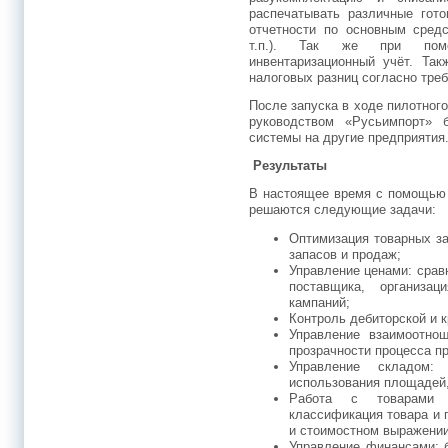
распечатывать различные гот
отчетности по основным средс
т.п.). Так же при пом
инвентаризационный учёт. Так
налоговых разниц согласно тре
После запуска в ходе пилотного
руководством «Русьимпорт» 
системы на другие предприятия
Результаты
В настоящее время с помощью 
решаются следующие задачи:
Оптимизация товарных за
запасов и продаж;
Управление ценами: срав
поставщика, организа
кампаний;
Контроль дебиторской и 
Управление взаимоотно
прозрачности процесса п
Управление складом:
использования площадей,
Работа с товарами 
классификация товара и 
и стоимостном выражении
Управление финансами: б