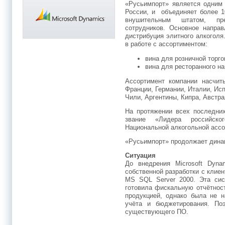
«Русьимпорт» является одним 
России, и объединяет более 1
внушительным штатом, пр
сотрудников. Основное направ
дистрибуция элитного алкоголя
в работе с ассортиментом:
вина для розничной торго
вина для ресторанного н
Ассортимент компании насчит
Франции, Германии, Италии, Исп
Чили, Аргентины, Кипра, Австра
На протяжении всех последних
звание «Лидера российског
Национальной алкогольной ассо
«Русьимпорт» продолжает дина
Ситуация
До внедрения Microsoft Dyn
собственной разработки с клиен
MS SQL Server 2000. Эта сис
готовила фискальную отчётнос
продукцией, однако была не н
учёта и бюджетирования. По
существующего ПО.