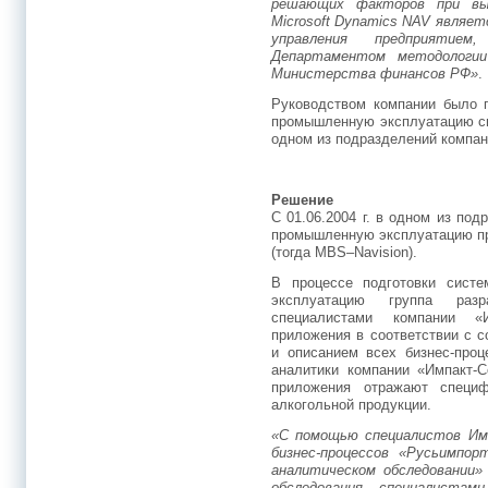
решающих факторов при в
Microsoft Dynamics NAV являе
управления предприятием
Департаментом методологии
Министерства финансов РФ»
.
Руководством компании было п
промышленную эксплуатацию си
одном из подразделений компани
Решение
С 01.06.2004 г. в одном из по
промышленную эксплуатацию пр
(тогда MBS–Navision).
В процессе подготовки систе
эксплуатацию группа раз
специалистами компании «
приложения в соответствии с 
и описанием всех бизнес-проц
аналитики компании «Импакт-С
приложения отражают специ
алкогольной продукции.
«С помощью специалистов Им
бизнес-процессов «Русьимпо
аналитическом обследовании» 
обследования специалистам