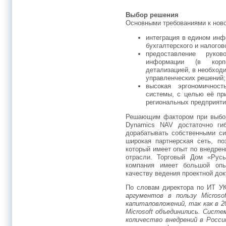
Выбор решения
Основными требованиями к ново
интеграция в едином инф
бухгалтерского и налогов
предоставление руко
информации (в корп
детализацией, в необход
управленческих решений;
высокая эргономичност
системы, с целью её при
региональных предприяти
Решающим фактором при выборе
Dynamics NAV достаточно ги
дорабатывать собственными си
широкая партнерская сеть, п
который имеет опыт по внедре
отрасли. Торговый Дом «Русь
компания имеет большой опы
качеству ведения проектной до
По словам директора по ИТ У
аргументов в пользу Micros
капиталовложений, так как в 2
Microsoft объединились. Сист
количество внедрений в России