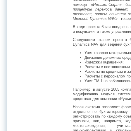
помощи «Импакт-Софт» был
процедуры переноса данных 
тестовая, затем опытная эк
Microsoft Dynamics NAV»
- гово
В ходе проекта были внедрены
и покупками, а также управлени
Следующим этапом проекта б
Dynamics NAV для ведения бухг
Учет товарно-материальн
Движение денежных сред
Издержки обращения;
Расчеты с поставщиками 
Расчеты по кредитам и з
Расчеты с персоналом п
Учет ТМЦ на забалансовы
Например, в августе 2005 комп
модификацию модуля систем
средства» для компании «Русьи
Новая система позволяет форм
отдельно по бухгалтерскому,
регистрировать по каждому объ
признаки, как, например, ко
местонахождения, учиты
разукомплектацию и списани