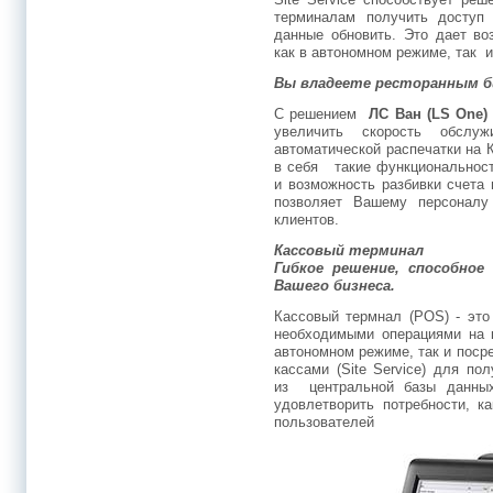
терминалам получить доступ
данные обновить. Это дает во
как в автономном режиме, так и
Вы владеете ресторанным б
С решением
ЛС Ван (
LS One)
увеличить скорость обслу
автоматической распечатки на
в себя такие функциональност
и возможность разбивки счета 
позволяет Вашему персоналу
клиентов.
Кассовый терминал
Гибкое решение, способн
Вашего бизнеса.
Кассовый термнал (POS) - эт
необходимыми операциями на к
автономном режиме, так и поср
кассами (Site Service) для п
из центральной базы данных
удовлетворить потребности, к
пользователей