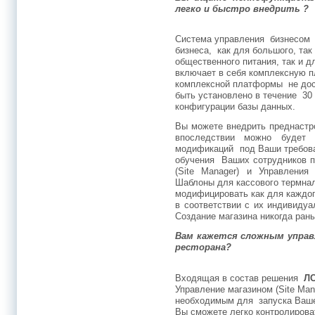
легко и быстро внедрить ?
Система управления бизнесо
бизнеса, как для большого, так
общественного питания, так и 
включает в себя комплексную п
комплексной платформы не дос
быть установлено в течение 30
конфигурации базы данных.
Вы можете внедрить преднастр
впоследствии можно будет
модификаций под Ваши требова
обучения Ваших сотрудников п
(Site Manager) и Управления
Шаблоны для кассового термнал
модифицировать как для каждог
в соответствии с их индивиду
Создание магазина никогда ран
Вам кажется сложным управ
ресторана?
Входящая в состав решения
ЛС
Управление магазином (Site Ma
необходимым для запуска Ваше
Вы сможете легко контролироват