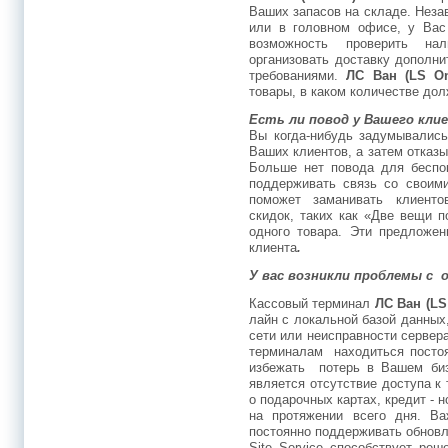
Ваших запасов на складе. Незав
или в головном офисе, у Вас
возможность проверить на
организовать доставку дополн
требованиями.
ЛС Ван (
LS On
товары, в каком количестве до
Есть ли повод у Вашего кли
Вы когда-нибудь задумывались
Ваших клиентов, а затем отказы
Больше нет повода для бесп
поддерживать связь со своим
поможет заманивать клиенто
скидок, таких как «Две вещи 
одного товара. Эти предложен
клиента
.
У вас возникли проблемы с 
Кассовый терминал
ЛС Ван (
LS
лайн с локальной базой данных,
сети или неисправности сервер
терминалам находиться посто
избежать потерь в Вашем биз
является отсутствие доступа к
о подарочных картах, кредит - 
на протяжении всего дня. В
постоянно поддерживать обнов
Site Service способствует ре