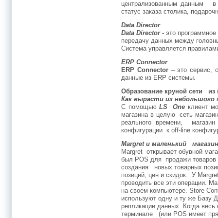
централизованным данным в р
статус заказа столика, подароч
Data Director
Data Director -
это программное 
передачу данных между головн
Система управляется правилами
ERP Connector
ERP Connector
– это сервис, 
данные из ERP системы.
Образование круной сети из 
Как вырасти из небольшого 
С помощью
LS One
клиент мо
магазина в целую сеть магази
реального времени, магазин
конфигурации к off-line конфигу
Margret и маленький магазин
Margret открывает обувной мага
был POS для продажи товаров 
создания новых товарных пози
позиций, цен и скидок. У Margre
проводить все эти операции. Ma
на своем компьютере. Store Cont
используют одну и ту же Базу 
репликации данных. Когда весь
терминале (или POS имеет прямо