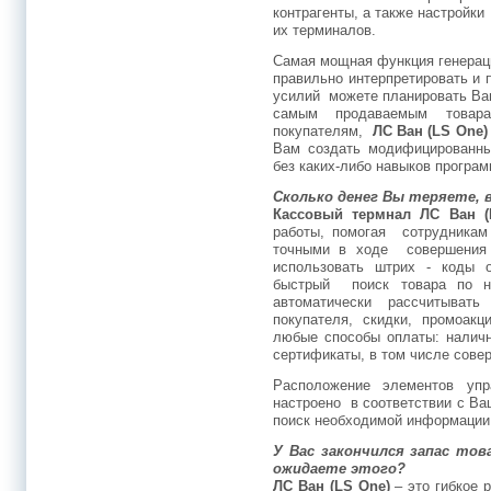
контрагенты, а также настройки
их терминалов.
Самая мощная функция генерац
правильно интерпретировать и 
усилий можете планировать Ва
самым продаваемым товар
покупателям,
ЛС Ван (
LS One)
Вам создать модифицированны
без каких-либо навыков програ
Сколько денег Вы теряете, 
Кассовый термнал
ЛС Ван (
работы, помогая сотрудника
точными в ходе совершения 
использовать штрих - коды 
быстрый поиск товара по н
автоматически рассчитыват
покупателя, скидки, промоак
любые способы оплаты: наличн
сертификаты, в том числе сове
Расположение элементов у
настроено в соответствии с Ва
поиск необходимой информации
У Вас закончился запас тов
ожидаете этого?
ЛС Ван (
LS One)
– это гибкое 