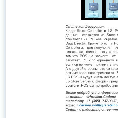
Off-line конфигурация.
Когда Store Controller и LS P
данные стекаются из Store 
стекаются из POS-ов обратно 
Data Director. Кроме того, у 
Controller-а, для получения и
магазинах, балансе покупателя
том,что POS не зависит от S
работает, POS по -прежнему б
если он не может принимать инф
А с другой стороны, это озна
режиме реального времени от St
LS POS-ы будут иметь доступ в
LS Store Server-а, который пр
времени POS-ам по требовани
Более подробную информаци
компании «Импакт-Софт»
телефону +7 (495) 737-33-
адрес :
carsten.wulff@lsretail.
Софт» с радостью ответят 