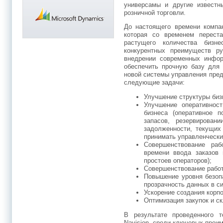
универсамы и другие известн
розничной торговли.
До настоящего времени компа
которая со временем переста
растущего количества бизне
конкурентных преимуществ р
внедрении современных инфор
обеспечить прочную базу для
новой системы управления пре
следующие задачи:
Улучшение структуры биз
Улучшение оперативнос
бизнеса (оперативное 
запасов, резервирован
задолженности, текущих 
принимать управленчески
Совершенствование раб
времени ввода заказов
простоев операторов);
Совершенствование работ
Повышение уровня безопа
прозрачность данных в с
Ускорение создания корпо
Оптимизация закупок и ск
В результате проведенного т
Navision, среди ключевых преи