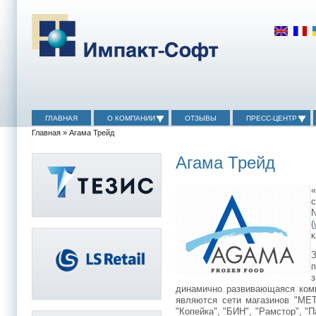
ГЛАВНАЯ
О КОМПАНИИ
ОТЗЫВЫ
ПРЕСС-ЦЕНТР
Главная
» Агама Трейд
Агама Трейд
(
к
динамично развивающаяся комп
являются сети магазинов "MET
"Копейка", "БИН", "Рамстор", "