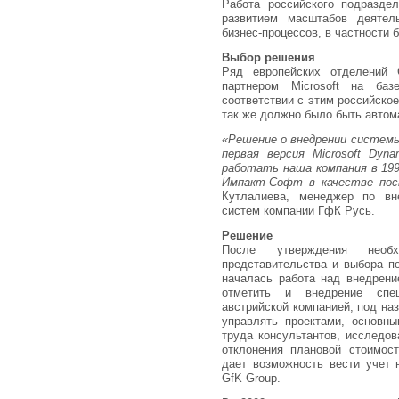
Работа российского подразде
развитием масштабов деятел
бизнес-процессов, в частности 
Выбор решения
Ряд европейских отделений 
партнером Microsoft на ба
соответствии с этим российско
так же должно было быть автом
«Решение о внедрении системы
первая версия Microsoft Dyna
работать наша компания в 199
Импакт-Софт в качестве по
Кутлалиева, менеджер по вн
систем компании ГфК Русь.
Решение
После утверждения необхо
представительства и выбора п
началась работа над внедрени
отметить и внедрение спец
австрийской компанией, под наз
управлять проектами, основны
труда консультантов, исследов
отклонения плановой стоимост
дает возможность вести учет 
GfK Group.