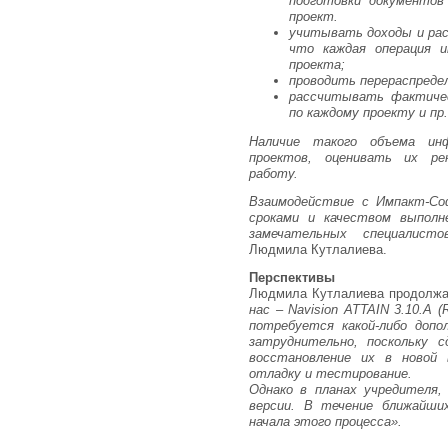
подготовки документов
проект.
учитывать доходы и расх
что каждая операция и
проекта;
проводить перераспреде
рассчитывать фактиче
по каждому проекту и пр.
Наличие такого объема инф
проектов, оценивать их ре
работу.
Взаимодействие с Импакт-Со
сроками и качеством выполн
замечательных специалисто
Людмила Кутлалиева.
Перспективы
Людмила Кутлалиева продолж
нас – Navision ATTAIN 3.10.A 
потребуется какой-либо доп
затруднительно, поскольку с
восстановление их в новой 
отладку и тестирование.
Однако в планах учредителя, 
версии. В течение ближайши
начала этого процесса».