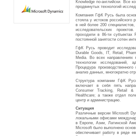
Knowledge по-английски. Все к
продвинутых технологий исслед
Компания ГфК Русь была основ
стояла у истоков российского 
в ней более 200 специалистов,
исследовательских проекто
проходили в 86-ти субъектах 
постоянной занятости сотен инт
ГфК Русь проводит исследов
Durable Goods, IT, Retail, Pharm
Media. Во всех направлениях
технологии исследований, а
Процедура производственного 
анализ данных, многократно отр
Структура компании ГфК Русь
включает в себя пять напра
Consumer Tracking, Retail & 
Healthcare; а также отдел по
центр и администрацию.
Ситуация
Различные версии Microsoft Dy
локальными офисами междунаро
в Европе, Азии, Латинской Ам
Microsoft было выполнено основ
обеспечивает работу в ряде е