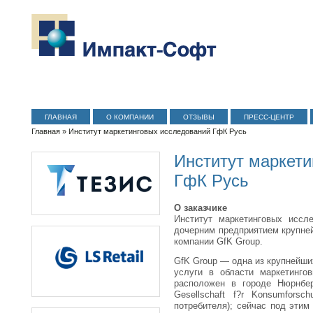
ГЛАВНАЯ
О КОМПАНИИ
ОТЗЫВЫ
ПРЕСС-ЦЕНТР
Главная
» Институт маркетинговых исследований ГфК Русь
Институт маркети
ГфК Русь
О заказчике
Институт маркетинговых иссл
дочерним предприятием крупне
компании GfK Group.
GfK Group — одна из крупнейш
услуги в области маркетинго
расположен в городе Нюрнбер
Gesellschaft f?r Konsumfors
потребителя); сейчас под этим