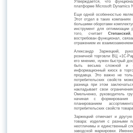
Утверждается, что фунцион
платформе Microsoft Dynamics 
Еще одной особенностью являе
Этот отдел в таких компаниях
большими оборотами комплекту
инструмент для оптимизации 
того, считает
Степанский
,
востребован функционал, связа
отражением их взаимозаменяем
Александр Заржецкий, руко
розничной торговли ВЦ «1С-Ра
его мнению, нужен быстрый дос
быть весьма сложной и 
информационный киоск в торг
продавца. Это важно не толь
потребительских свойств мож
разница при этом заключатьс
накладывает свои ограничения
Омельченко, руководитель гр
начиная с формирования п
планированием ассортим
потребительских свойств товара
Заржецкий отмечает и другую
товара: изделия с разными п
неотличимы и единственный сп
заводской маркировки. Именно