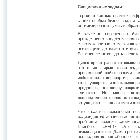
Специфичные задачи
Торговля компьютерами и цифр
ставит особые бизнес-задачи, 
оптимизированы нужным образом
В качестве нерешенных биз
прежде всего внедрение полно
с возможностью отслеживания
поставщика до клиента с фикс
Решение ее может дать впечат
Директор по развитию компани
что в их фирме такая задач
проведенной собственными си
избавиться от пересортицы в ма
того, ускорить инвентаризаци
продавцов, вполовину сократи
клиентов. Не менее инте
распределение товара на точки
закупщиков. Плюс автоматическ
Что касается применения нов
радиоидентификационных мето
проблемы, позиция сдержанн
Вайнберг: «RFID? Это к
низконаценочный. Даже просто
все подряд не рентабельно. Ес