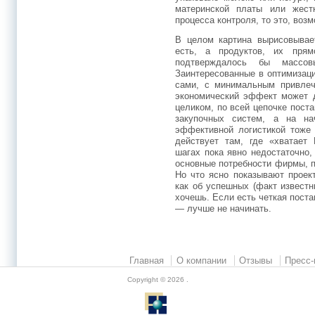
материнской платы или жестк
процесса контроля, то это, воз
В целом картина вырисовывае
есть, а продуктов, их пря
подтверждалось бы массов
Заинтересованные в оптимизац
сами, с минимальным привлеч
экономический эффект может 
целиком, по всей цепочке пост
закупочных систем, а на на
эффективной логистикой тоже 
действует там, где «хватает 
шагах пока явно недостаточно
основные потребности фирмы, пр
Но что ясно показывают проект
как об успешных (факт известн
хочешь. Если есть четкая поста
— лучше не начинать.
Главная
О компании
Отзывы
Пресс-
Copyright © 2026
.