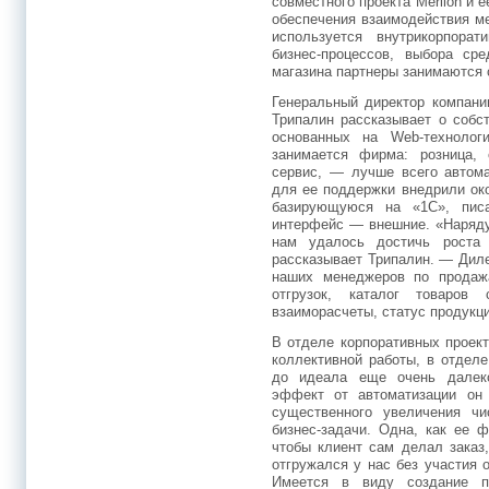
совместного проекта Merlion и е
обеспечения взаимодействия м
используется внутрикорпорат
бизнес-процессов, выбора ср
магазина партнеры занимаются 
Генеральный директор компани
Трипалин рассказывает о собс
основанных на Web-технолог
занимается фирма: розница, 
сервис, — лучше всего автома
для ее поддержки внедрили ок
базирующуюся на «1С», пис
интерфейс — внешние. «Наряду
нам удалось достичь рост
рассказывает Трипалин. — Дил
наших менеджеров по продаж
отгрузок, каталог товаров
взаиморасчеты, статус продукци
В отделе корпоративных проек
коллективной работы, в отдел
до идеала еще очень далеко
эффект от автоматизации он
существенного увеличения ч
бизнес-задачи. Одна, как ее 
чтобы клиент сам делал заказ
отгружался у нас без участия 
Имеется в виду создание п