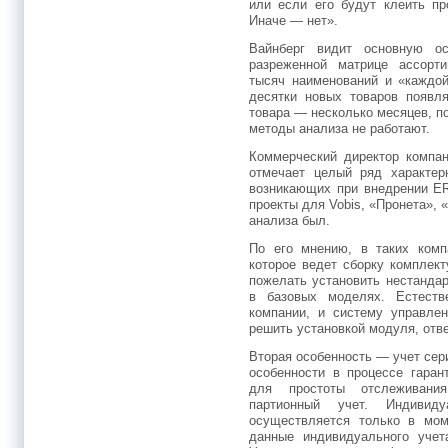
или если его будут клеить пр
Иначе — нет».
Вайнберг видит основную о
разреженной матрице ассорти
тысяч наименований и «каждой
десятки новых товаров появл
товара — несколько месяцев, п
методы анализа не работают.
Коммерческий директор компа
отмечает целый ряд характер
возникающих при внедрении ER
проекты для Vobis, «Пронета»,
анализа был.
По его мнению, в таких компа
которое ведет сборку комплек
пожелать установить нестандар
в базовых моделях. Естеств
компании, и систему управле
решить установкой модуля, отв
Вторая особенность — учет сер
особенности в процессе гаран
для простоты отслеживани
партионный учет. Индиви
осуществляется только в мом
данные индивидуального учет