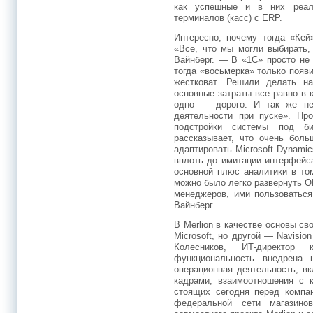
как успешные и в них реал
терминалов (касс) с ERP.
Интересно, почему тогда «Кей
«Все, что мы могли выбирать,
Вайнберг. — В «1С» просто не 
тогда «восьмерка» только появи
жестковат. Решили делать на
основные затраты все равно в к
одно — дорого. И так же не
деятельности при пуске». Про
подстройки системы под би
рассказывает, что очень боль
адаптировать Microsoft Dynami
вплоть до имитации интерфейса
основной плюс аналитики в то
можно было легко развернуть 
менеджеров, ими пользоваться 
Вайнберг.
В Merlion в качестве основы с
Microsoft, но другой — Navisi
Колесников, ИТ-директор к
функциональность внедрена 
операционная деятельность, в
кадрами, взаимоотношения с к
стоящих сегодня перед компан
федеральной сети магазинов