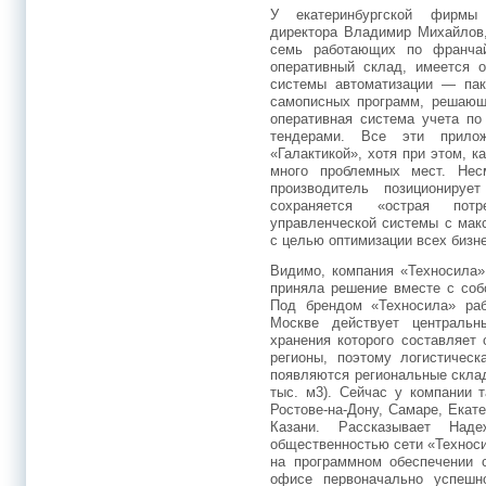
У екатеринбургской фирмы 
директора Владимир Михайлов,
семь работающих по франчай
оперативный склад, имеется 
системы автоматизации — пак
самописных программ, решающ
оперативная система учета по
тендерами. Все эти прило
«Галактикой», хотя при этом, к
много проблемных мест. Нес
производитель позициониру
сохраняется «острая пот
управленческой системы с мак
с целью оптимизации всех бизн
Видимо, компания «Техносила»
приняла решение вместе с соб
Под брендом «Техносила» раб
Москве действует центральн
хранения которого составляет 
регионы, поэтому логистическ
появляются региональные скла
тыс. м3). Сейчас у компании т
Ростове-на-Дону, Самаре, Екат
Казани. Рассказывает На
общественностью сети «Техноси
на программном обеспечении с
офисе первоначально успешн