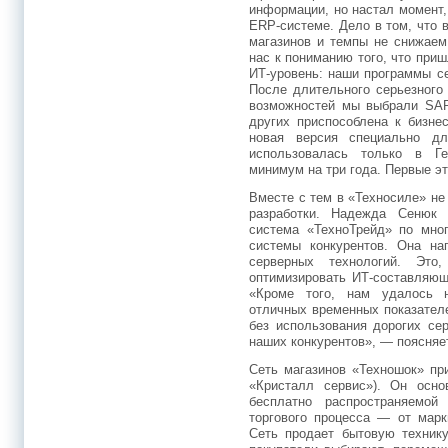
информации, но настал момент,
ERP-системе. Дело в том, что
магазинов и темпы не снижаем
нас к пониманию того, что при
ИТ-уровень: наши программы се
После длительного серьезного
возможностей мы выбрали SAP
других приспособлена к бизн
новая версия специально д
использовалась только в Ге
минимум на три года. Первые э
Вместе с тем в «Техносиле» не
разработки. Надежда Сенюк п
система «ТехноТрейд» по мно
системы конкурентов. Она на
серверных технологий. Это
оптимизировать ИТ-составляющ
«Кроме того, нам удалось н
отличных временных показателе
без использования дорогих се
наших конкурентов», — поясняет
Сеть магазинов «Техношок» при
«Кристалл сервис»). Он осн
бесплатно распространяемой
торгового процесса — от марк
Сеть продает бытовую технику