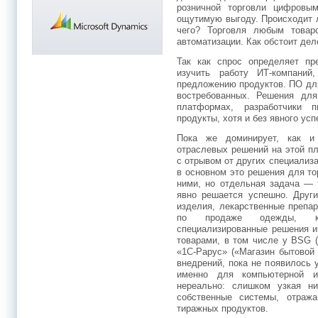
розничной торговли цифровы
ощутимую выгоду. Происходит л
чего? Торговля любым това
автоматизации. Как обстоит де
Так как спрос определяет пр
изучить работу ИТ-компаний
предложению продуктов. ПО дл
востребованных. Решения дл
платформах, разработчики 
продукты, хотя и без явного усп
Пока же доминирует, как и
отраслевых решений на этой п
с отрывом от других специализа
в основном это решения для т
ними, но отдельная задача — 
явно решается успешно. Друг
изделия, лекарственные препар
по продаже одежды, к
специализированные решения и
товарами, в том числе у BSG 
«1C-Рарус» («Магазин бытовой 
внедрений, пока не появилось 
именно для компьютерной и
нереально: слишком узкая н
собственные системы, отраж
тиражных продуктов.