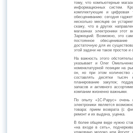
тому, что компьютерные магаз
информационных систем. Кр
комплектующие и цифровая 
обесцениванию: сегодня гаджет
несколько месяцев он устарее
скажу, что в других направле
магазинах электроники этот в
Заржецкий. Возможно, это сам
постоянное обесценивание
достаточную для их существов
этой задачи не такое простое и
На важность этого обстоятел
указывает и Олег Омельченк
номенклатурной позиции на ры
он, но при этом количество 
составлять десятки тысяч н
планирование закупок; подд
запасов и активного ассортим
компании жизненно важными.
По опыту «1С-Рарус» очень 
электроники является возможно
товара: прием возврата (с фи
ремонт и их выдача, уценка.
В более общем виде нужно став
«на входе в сеть», подчеркив
упаковано молоко или йогурт,