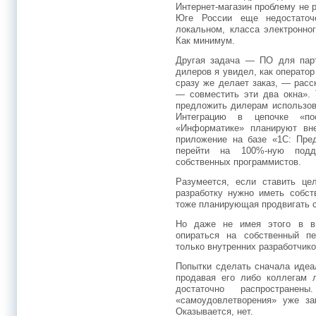
Интернет-магазин проблему не 
Юге России еще недостаточ
локальном, класса электронно
Как минимум.
Другая задача — ПО для парт
дилеров я увидел, как оператор
сразу же делает заказ, — рас
— совместить эти два окна». 
предложить дилерам использов
Интеграцию в цепочке «
«Информатике» планируют вн
приложение на базе «1С: Пре
перейти на 100%-ную подд
собственных программистов.
Разумеется, если ставить це
разработку нужно иметь собст
тоже планирующая продвигать 
Но даже не имея этого в ви
опираться на собственный п
только внутренних разработчико
Попытки сделать сначала идеа
продавая его либо коллегам 
достаточно распростране
«самоудовлетворения» уже за
Оказывается, нет.