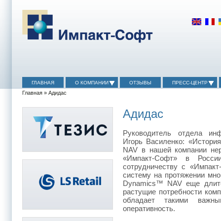
ГЛАВНАЯ
О КОМПАНИИ
ОТЗЫВЫ
ПРЕСС-ЦЕНТР
Главная
» Адидас
Адидас
Руководитель отдела ин
Игорь Василенко: «История
NAV в нашей компании нер
«Импакт-Софт» в Росси
сотрудничеству с «Импак
систему на протяжении мног
Dynamics™ NAV еще длите
растущие потребности комп
обладает такими важны
оперативность.