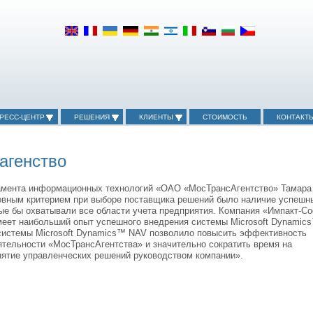
РЕСС-ЦЕНТР
РЕШЕНИЯ
КЛИЕНТЫ
СТОИМОСТЬ
КОНТАКТ
агенство
амента информационных технологий «ОАО «МосТрансАгентство» Тамара
овным критерием при выборе поставщика решений было наличие успешн
ые бы охватывали все области учета предприятия. Компания «Импакт-С
имеет наибольший опыт успешного внедрения системы Microsoft Dynamic
системы Microsoft Dynamics™ NAV позволило повысить эффективность
ятельности «МосТрансАгентства» и значительно сократить время на
нятие управленческих решений руководством компании».