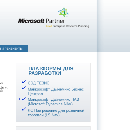
Ы И РЕКВИЗИТЫ
ПЛАТФОРМЫ ДЛЯ
РАЗРАБОТКИ
ых
СЭД ТЕЗИС
офт»,
Майкрософт Дайнемикс Бизнес
s™
Централ
Майкрософт Дайнемикс НАВ
(Microsoft Dynamics NAV)
ЛС Нав решение для розничной
торговли (LS Nav)