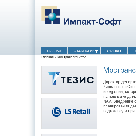
ГЛАВНАЯ
О КОМПАНИИ
ОТЗЫВЫ
П
Главная
» Мострансагенство
Мостранс
Директор департ
Кириленко: «Осн
внедрений, котор
на наш взгляд, 
NAV. Внедрение 
планирования де
подготовку и при