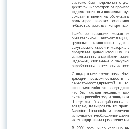
системе был подключен отдел
десятках километров от произв
отдела логистики позволило су
сократить время на обслужива
роль играет высокая эргономи
гибких настроек для конкретных
Наиболее важными моментам
обязательной автоматизации
грузовых таможенных декла
закупаемого сырья и материал
продукции дополнительных и
использованы разработки фирм
издержки, связанные с закупк
опробованные в нескольких прое
Стандартными средствами Navis
дающий возможностьвести о
себестоимости,принятой в г
позволило избежать ввода допол
что был создан механизм дл
счетов российскому и западно
"Бюджеты" была добавлена во
товарам, планировать их прои
Navision Financials и наличи
используют необходимые данны
их стандартными приложениями 
В 2001 году было успешно вы