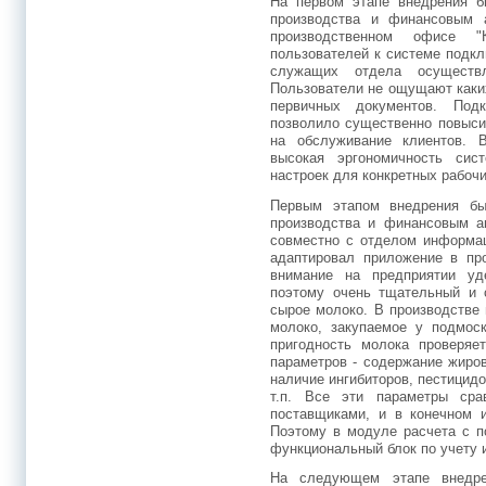
На первом этапе внедрения б
производства и финансовым 
производственном офисе "
пользователей к системе подкл
служащих отдела осуществ
Пользователи не ощущают каки
первичных документов. Под
позволило существенно повыси
на обслуживание клиентов. 
высокая эргономичность сис
настроек для конкретных рабочи
Первым этапом внедрения бы
производства и финансовым а
совместно с отделом информац
адаптировал приложение в пр
внимание на предприятии уд
поэтому очень тщательный и с
сырое молоко. В производстве 
молоко, закупаемое у подмоск
пригодность молока проверяе
параметров - содержание жиров
наличие ингибиторов, пестицидо
т.п. Все эти параметры сра
поставщиками, и в конечном и
Поэтому в модуле расчета с п
функциональный блок по учету 
На следующем этапе внедре