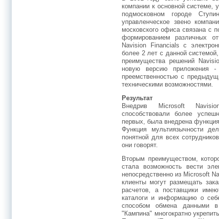
компании к основной системе, 
подмосковном городе Ступи
управленческое звено компани
московского офиса связана с п
формированием различных от
Navision Financials c электро
более 2 лет с данной системой
преимущества решений Navisi
новую версию приложения - 
преемственностью с предыдущ
техническими возможностями.
Результат
Внедрив Microsoft Navisi
способствовали более успеш
первых, была внедрена функция
Функция мультиязычности де
понятной для всех сотрудников
они говорят.
Вторым преимуществом, которо
стала возможность вести эле
непосредственно из Microsoft Na
клиенты могут размещать зака
расчетов, а поставщики имею
каталоги и информацию о себе
способом обмена данными в
"Кампина" многократно укрепит