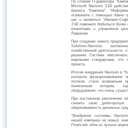
По словам IT-директора "Камп
Microsoft Navision 3.60 дейст
бизнеса "Кампина".
"Информа
осваивать с помощью давно п
нас и является "Импакт-Софт
3.60 поможет добиться более 
клиентами и управления цеп
Лавренов.
При создании нового предприят
Solutions-Navision, залож
хозяйственной деятельности, 
решения. Система обеспечила
мировыми стандартами, что 
проекта.
Итогом внедрения Navision в "
контроля функционирования 
потоков, cтало возможным п
понесенным потерям, оце
оборудования, что очень сущес
При постоянном увеличении о
снизить свою дебиторскую 
оборачиваемость денежных сре
"Внедрение системы Navisi
нашей компании на новый, зна
Financials одна из лучших мир