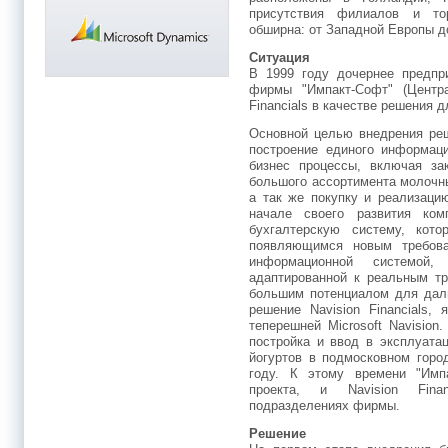
присутствия филиалов и то
обширна: от Западной Европы д
Ситуация
В 1999 году дочернее предпр
фирмы "Импакт-Софт" (Центра
Financials в качестве решения 
Основной целью внедрения реш
построение единого информаци
бизнес процессы, включая за
большого ассортимента молочн
а так же покупку и реализаци
начале своего развития ко
бухгалтерскую систему, кот
появляющимся новым требов
информационной системой
адаптированной к реальным тр
большим потенциалом для даль
решение Navision Financials,
теперешней Microsoft Navisio
постройка и ввод в эксплуата
йогуртов в подмосковном горо
году. К этому времени "Имп
проекта, и Navision Fina
подразделениях фирмы.
Решение