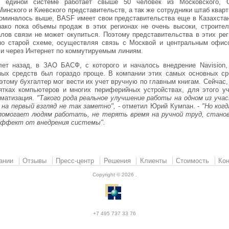
 единой системе работает свыше 50 человек из Московского, С
Минского и Киевского представительств, а так же сотрудники штаб квар
поминалось выше, BASF имеет свои представительства еще в Казахстан
нако пока объемы продаж в этих регионах не очень высоки, строител
лов связи не может окупиться. Поэтому представительства в этих рег
по старой схеме, осуществляя связь с Москвой и центральным офис
 и через Интернет по коммутируемым линиям.
ет назад, в ЗАО БАСФ, с которого и началось внедрение Navision, 
ных средств был гораздо проще. В компании этих самых основных ср
этому бухгалтер мог вести их учет вручную по главным книгам. Сейчас,
ятках компьютеров и многих периферийных устройствах, для этого уч
оматизация.
"Такого рода реальное улучшение работы на одном из учас
 на первый взгляд не так заметно",
- отметил Юрий Кумпан. -
"Но ког
помогает людям работать, не терять время на ручной труд, стано
эффект от внедрения системы".
ании
Отзывы
Пресс-центр
Решения
Клиенты
Стоимость
Кон
Copyright © 2026
.
+7 495 737 33 76