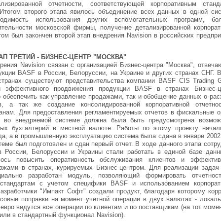
ализированной отчетности, соответствующей корпоративным станд
Итогом второго этапа явилось объединение всех данных в одной сис
одимость использования других вспомогательных программ, бо
ятельности московской фирмы, получение детализированной корпорат
том был закончен второй этап внедрения Navision в российских предпр
АП ТРЕТИЙ - БИЗНЕС-ЦЕНТР "МОСКВА"
рения Navision связан с организацией Бизнес-центра "Москва", отвеч
укции BASF в России, Белоруссии, на Украине и других странах СНГ. В
странах существуют представительства компании BASF CIS Trading 
и эффективного продвижения продукции BASF в странах Бизнес-ц
 обеспечить как управление продажами, так и обобщение данных о рас
тв, а так же создание консолидированной корпоративной отчетно
ранам. Для предоставления регламентируемых отчетов в фискальные о
н во внедряемой системе должна была быть предусмотрена возмож
ных бухгалтерий в местной валюте. Работы по этому проекту начал
да, а в промышленную эксплуатацию система была сдана в январе 2002
еме был подготовлен и сдан первый отчет. В ходе данного этапа сотр
в России, Белоруссии и Украины стали работать в единой базе данн
лось повысить оперативность обслуживания клиентов и эффектив
ажами в странах, курируемых Бизнес-центром. Для реализации задач 
иально разработан модуль, позволяющий формировать отчетнос
стандартам с учетом специфики BASF и использованием корпорат
Разработчики "Импакт Софт" создали продукт, благодаря которому корр
совые поправки на момент учетной операции в двух валютах - локаль
 евро ведутся все операции по клиентам и по поставщикам (на тот моме
или в стандартный функционал Navision).