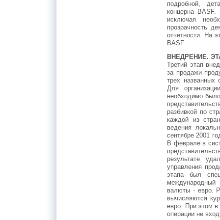
подробной, дет
концерна BASF. 
исключая необх
прозрачность де
отчетности. На э
BASF.
ВНЕДРЕНИЕ. ЭТ
Третий этап внед
за продажи прод
трех названных 
Для организаци
необходимо было
представительс
разбивкой по ст
каждой из стра
ведения локаль
сентябре 2001 го
В феврале в сист
представительст
результате уда
управления прод
этапа был спец
международный 
валюты - евро. 
вычисляются кур
евро. При этом в
операции не вход