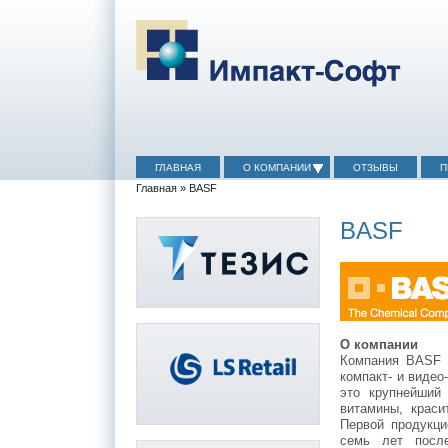
ГЛАВНАЯ
О КОМПАНИИ
ОТЗЫВЫ
П
Главная
» BASF
BASF
О компании
Компания BASF б
компакт- и видео
это крупнейший 
витамины, краси
Первой продукци
семь лет посл