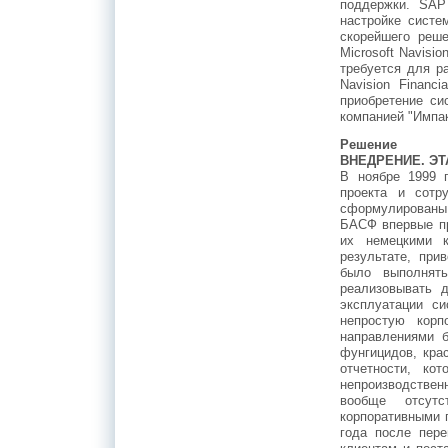
поддержки. SAP
настройке систе
скорейшего реше
Microsoft Navisi
требуется для р
Navision Financi
приобретение си
компанией "Импа
Решение
ВНЕДРЕНИЕ. ЭТ
В ноябре 1999 
проекта и сотр
сформулированы 
БАСФ впервые пр
их немецкими к
результате, при
было выполнят
реализовывать 
эксплуатации с
непростую корп
направлениями б
фунгицидов, крас
отчетности, ко
непроизводственн
вообще отсутс
корпоративными 
года после пере