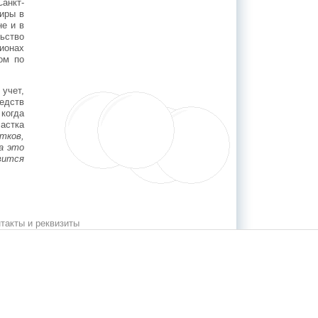
анкт-
тиры в
е и в
ьство
ионах
ом по
учет,
едств
 когда
астка
тков,
да это
вится
такты и реквизиты