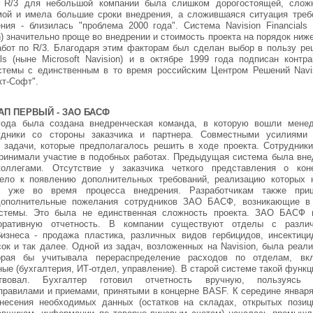
 R/3 для небольшой компании была слишком дорогостоящей, слож
мой и имела большие сроки внедрения, а сложившаяся ситуация треб
ния - близилась "проблема 2000 года". Система Navision Financials 
on) значительно проще во внедрении и стоимость проекта на порядок ниж
абот по R/3. Благодаря этим факторам был сделан выбор в пользу ре
als (ныне Microsoft Navision) и в октябре 1999 года подписан контр
стемы с единственным в то время российским Центром Решений Navis
кт-Софт".
АП ПЕРВЫЙ - ЗАО БАСФ
года была создана внедренческая команда, в которую вошли мене
удники со стороны заказчика и партнера. Совместными усилиями
задачи, которые предполагалось решить в ходе проекта. Сотрудник
инимали участие в подобных работах. Предыдущая система была вне
оллегами. Отсутствие у заказчика четкого представления о кон
вело к появлению дополнительных требований, реализацию которых 
ь уже во время процесса внедрения. Разработчикам также при
дополнительные пожелания сотрудников ЗАО БАСФ, возникающие в
истемы. Это была не единственная сложность проекта. ЗАО БАСФ 
оративную отчетность. В компании существуют отделы с разли
изнеса - продажа пластика, различных видов гербицидов, инсектици
ок и так далее. Одной из задач, возложенных на Navision, была реал
торая бы учитывала перераспределение расходов по отделам, вк
ые (бухгалтерия, ИТ-отдел, управление). В старой системе такой функ
твовал. Бухгалтер готовил отчетность вручную, пользуясь
правилами и приемами, принятыми в концерне BASF. К середине января
несения необходимых данных (остатков на складах, открытых позиц