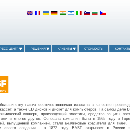
РЕСС-ЦЕНТР
РЕШЕНИЯ
КЛИЕНТЫ
СТОИМОСТЬ
КОНТАКТ
ольшинству наших соотечественников известна в качестве производ
-кассет, а также CD дисков и дискет для компьютеров. На самом деле 
химический концерн, производящий пластики, средства защиты раст
тели и многое другое. Основана компания была в 1865 году в Герм
ей, выпущенной компанией, стали анилиновые красители для ткани. 
е своего создания - в 1872 году BASF открывает в России з