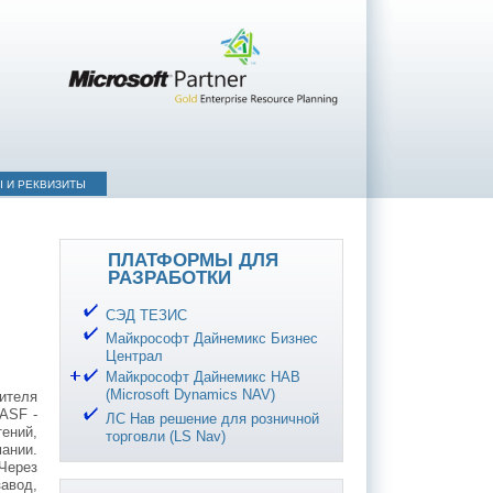
Ы И РЕКВИЗИТЫ
ПЛАТФОРМЫ ДЛЯ
РАЗРАБОТКИ
СЭД ТЕЗИС
Майкрософт Дайнемикс Бизнес
Централ
Майкрософт Дайнемикс НАВ
(Microsoft Dynamics NAV)
ителя
BASF -
ЛС Нав решение для розничной
ений,
торговли (LS Nav)
ании.
Через
авод,