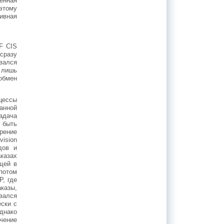
енная
этому
ивная
F CIS
сразу
вался
 лишь
 обмен
цессы
анной
адача
 быть
рение
ision
дов и
казах
щей в
потом
, где
казы,
вался
ски с
днако
чение