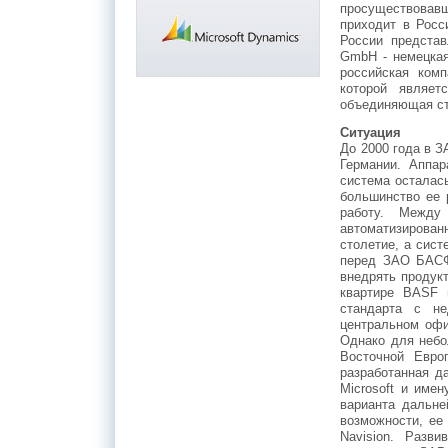
просуществовав
приходит в Росс
России предста
GmbH - немецка
российская ком
которой являе
объединяющая ст
Ситуация
До 2000 года в 
Германии. Аппа
система осталась
большинство ее 
работу. Между
автоматизирова
столетие, а сист
перед ЗАО БАСФ
внедрять продук
квартире BASF 
стандарта с не
центральном офи
Однако для небо
Восточной Европ
разработанная д
Microsoft и име
варианта дальне
возможности, ее
Navision. Разв