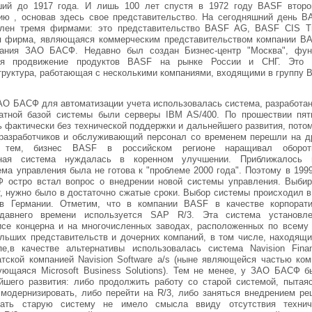
ший до 1917 года. И лишь 100 лет спустя в 1972 году BASF второ
ию , основав здесь свое представительство. На сегодняшний день B
влен тремя фирмами: это представительство BASF AG, BASF CIS Tr
я фирма, являющаяся коммерческим представительством компании BA
пания ЗАО БАСФ. Недавно был создан Бизнес-центр "Москва", фун
тся продвижение продуктов BASF на рынке России и СНГ. Это 
руктура, работающая с несколькими компаниями, входящими в группу 
ЗАО БАСФ для автоматизации учета использовалась система, разработан
ратной базой системы были серверы IBM AS/400. По прошествии пят
 фактически без технической поддержки и дальнейшего развития, пото
разработчиков и обслуживающий персонал со временем перешли на д
 тем, бизнес BASF в российском регионе наращивал оборо
нная система нуждалась в коренном улучшении. Приближалось 
ема управления была не готова к "проблеме 2000 года". Поэтому в 199
 остро встал вопрос о внедрении новой системы управления. Выбир
т, нужно было в достаточно сжатые сроки. Выбор системы происходил в
в Германии. Отметим, что в компании BASF в качестве корпорати
давнего времени используется SAP R/3. Эта система установл
се концерна и на многочисленных заводах, расположенных по всему 
льших представительств и дочерних компаний, в том числе, находящи
е,в качестве альтернативы использовалась система Navision Financ
атской компанией Navision Software a/s (ныне являющейся частью ком
нующаяся Microsoft Business Solutions). Тем не менее, у ЗАО БАСФ б
йшего развития: либо продолжить работу со старой системой, пытаяс
 модернизировать, либо перейти на R/3, либо заняться внедрением ре
ивать старую систему не имело смысла ввиду отсутствия технич