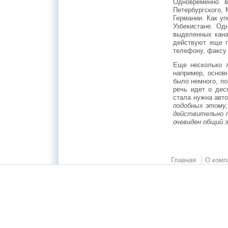
Одновременно в
Петербургского, 
Германии. Как у
Узбекистане. Од
выделенных кана
действуют еще 
телефону, факсу
Еще несколько л
например, основ
было немного, по
речь идет о дес
стала нужна авт
подобных этому,
действительно 
очевиден общий 
Главная
О комп