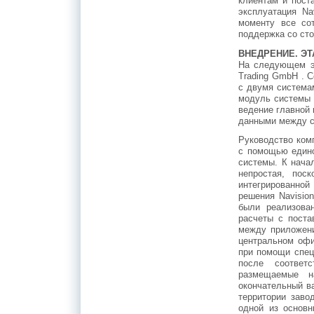
клиентам и пост
эксплуатация Na
моменту все со
поддержка со ст
ВНЕДРЕНИЕ. ЭТА
На следующем э
Trading GmbH . 
с двумя система
модуль системы 
ведение главной 
данными между с
Руководство ком
с помощью едино
системы. К нача
непростая, пос
интегрированно
решения Navisio
были реализова
расчеты с поста
между приложени
центральном офи
при помощи спец
после соответ
размещаемые н
окончательный в
территории заво
одной из основ