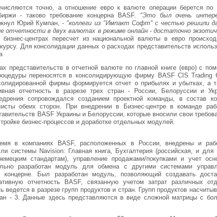
числяются точно, а отношение евро к валюте операции берется по 
биржи - таково требование концерна BASF.
"Это был очень интер
ркнул Юрий Кумпан, -
"коллеги из "Импакт Софт" с честью решили д
ие отчетности в двух валютах в режиме онлайн - достаточно экзотич
х бизнес-центрах пересчет из национальной валюты в евро происход
курсу. Для консолидации данных о расходах представительств использ
а
ах представительств в отчетной валюте по главной книге (евро) с по
процедуры переносятся в консолидирующую фирму BASF CIS Trading
солидированной фирмы формируется отчет о прибылях и убытках, а т
ивная отчетность в разрезе трех стран - России, Белоруссии и Укр
едрения сопровождался созданием проектной команды, в состав ко
листы обеих сторон. При внедрении в Бизнес-центре в команде раб
тавительств BASF Украины и Белоруссии, которые вносили свои требов
тройке бизнес-процессов и доработке отдельных модулей.
емя в компаниях BASF, расположенных в России, внедрены и раб
и системы Navision: Главная книга, Бухгалтерия (российская, и для
немецким стандартам), управление продажами/покупками и учет осн
ально разработан модуль для обмена с другими системами управл
 концерне. Был разработан модуль, позволяющий создавать доста
ативную отчетность BASF, связанную учетом затрат различных отд
ь ведется в разрезе групп продуктов и стран. Групп продуктов насчиты
ран - 3. Данные здесь представляются в виде сложной матрицы с бо