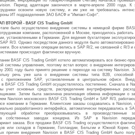
авщикам, информации по товарно-лицевым счетам) началась промышл
vision. Период адаптации закончился в марте-апреле 2000 года. К 
трудники освоили новую систему, и им уже не требовалась интенс
ороны ИТ подразделения ЗАО БАСФ и "Импакт-Софт".
П ВТОРОЙ - BASF CIS Trading GmbH
тапе было осуществлено внедрение системы в немецкой фирме BAS
Сотрудникам компании, расположенной в Москве, приходилось работать 
ми, установленными в Германии. Для ведения бухгалтерии эксплуатиро
SAP R/3. Однако посредством данного модуля было автоматизировано
книги. Все клиентские операции велись в SAP R/2, не связанной с R/3 и
истемами происходил фактически вручную.
пании BASF CIS Trading GmbH хотело автоматизировать все бизнес-про
й системы управления, поэтому встал вопрос о внедрении интегриров
лу 2001 году было принято решение о переходе на систему Navision. З
кольку речь уже шла о внедрении системы типа В2В, способной
й с приложением SAP, установленным в центральном офисе. Внед
n в BASF CIS Trading GmbH осуществлялось постепенно. Сначала в Nav
ны учет основных средств, распределение внутрифирменных расхо
вщиками. Затем была закончена реализация обмена информации о за
ем Navision московского BASF CIS Trading GmbH и SAP R/3, работаю
се компании в Германии. Клиентские заказы создавались в Navision, 
иально разработанного интерфейса, автоматически передавались в SAP
ствующей обработки преобразовывались в производственные за
а собственных заводах концерна. Из SAP в Navision переда
ариант заказа. Все продажи BASF CIS Trading осуществляются фактиче
дов или складов в Германии, Голландии, Бельгии и Южной Корее. О
ных причин внедрения Navision в BASF CIS Trading GmbH было полу