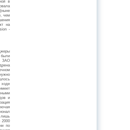
ной в
овала
(ныне
е, чем
шения
акт на
ion -
джеры
 были
и ЗАО
дрена
ечном
нужно
шлось
 ходе
имеет
чными
дов и
изация
лючая
ционал
 лишь
 2000
ии по