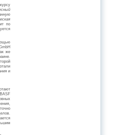
курсу
есный
анную
еская
ит по
уется
мощью
 GmbH
ак же
аине.
торой
отали
ания и
отают
 BASF
овных
ения,
точно
елов.
вается
льшим