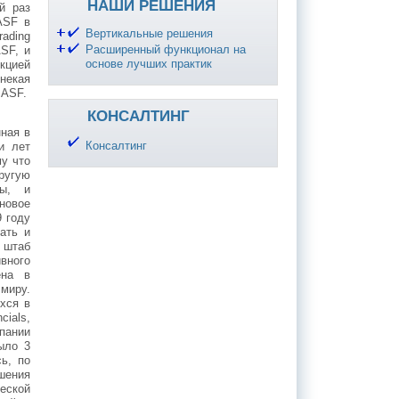
НАШИ РЕШЕНИЯ
й раз
ASF в
Вертикальные решения
ading
Расширенный функционал на
SF, и
основе лучших практик
кцией
некая
BASF.
КОНСАЛТИНГ
ная в
Консалтинг
и лет
му что
ругую
ты, и
новое
9 году
ать и
 штаб
вного
ена в
миру.
хся в
ials,
пании
ыло 3
ь, по
шения
еской