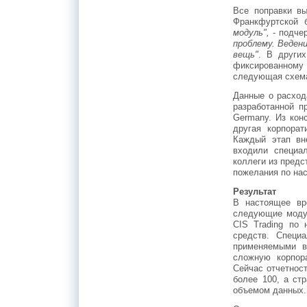
Все поправки вы
Франкфуртской 
модуль",
- подче
проблему. Веден
вещь"
. В други
фиксированному 
следующая схем
Данные о расход
разработанной 
Germany. Из кон
другая корпорат
Каждый этап вн
входили специа
коллеги из предс
пожелания по нас
Результат
В настоящее вр
следующие модул
CIS Trading по 
средств. Специ
применяемыми в
сложную корпор
Сейчас отчетност
более 100, а ст
объемом данных.