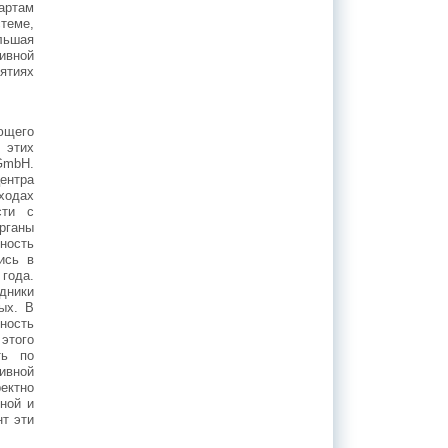
артам
теме,
льшая
ивной
иятиях
ающего
 этих
GmbH.
ентра
ходах
сти с
рганы
ность
ись в
 года.
удники
ых. В
ность
этого
ть по
ивной
ектно
ной и
нт эти