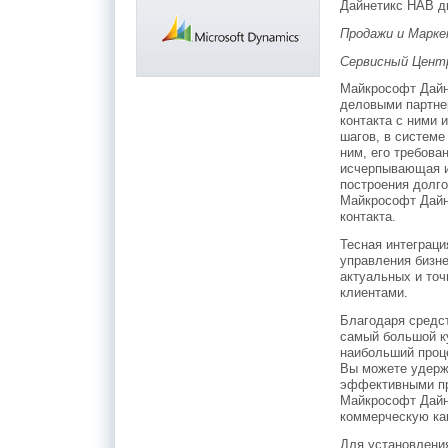
Дайнетикс НАВ д
Продажи и Марк
Сервисный Цент
Майкрософт Дайн
деловыми партне
контакта с ними
шагов, в систем
ним, его требова
исчерпывающая и
построения долг
Майкрософт Дайн
контакта.
Тесная интеграц
управления бизн
актуальных и то
клиентами.
Благодаря средст
самый большой ку
наибольший проце
Вы можете удерж
эффективными пр
Майкрософт Дайн
коммерческую ка
Для установлени