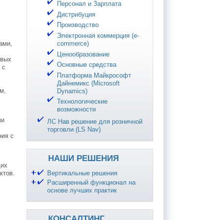
Персонал и Зарплата
Дистрибуция
Производство
Электронная коммерция (e-
commerce)
ами,
Ценообразование
рвых
Основные средства
 с
Платформа Майкрософт
Дайнемикс (Microsoft
м,
Dynamics)
Технологические
возможности
ми
ЛС Нав решение для розничной
торговли (LS Nav)
ния с
НАШИ РЕШЕНИЯ
щих
ктов.
Вертикальные решения
Расширенный функционал на
основе лучших практик
КОНСАЛТИНГ