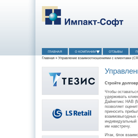
ГЛАВНАЯ
О КОМПАНИИ
ОТЗЫВЫ
П
Главная
» Управление взаимоотношениями с клиентами (C
Управлен
Стройте долгов
Чтобы оставаться
удерживать клие
Дайнетикс НАВ (
позволяет оценит
приносить прибыл
взаимовыгодных 
индивидуальный 
им навстречу.
Итак, блок взаи