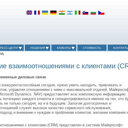
РЕСС-ЦЕНТР
РЕШЕНИЯ
КЛИЕНТЫ
СТОИМОСТЬ
КОНТАКТ
RM)
ие взаимоотношениями с клиентами (C
ременные деловые связи
 конкурентоспособным сегодня, нужно уметь находить, привлекать и
нтов, управляя отношениями с ними с максимальной отдачей. Майкросо
Microsoft Dynamics NAV) предоставляет всю комплексную информацию:
ь потенциал каждого клиента и сконцентрироваться именно на тех, кто б
ь не только сегодня, но и в будущем. Залогом долгосрочных и
отношений служит высокое качество сервисного обслуживания,
подход и внимание к нуждам и проблемам клиентов, желание компании 
моотнешениями с клиентами (CRM) представлен в системе Майкрософт