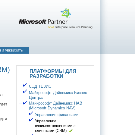
Ы И РЕКВИЗИТЫ
RM)
ПЛАТФОРМЫ ДЛЯ
РАЗРАБОТКИ
СЭД ТЕЗИС
Майкрософт Дайнемикс Бизнес
фт
Централ
Майкрософт Дайнемикс НАВ
удет
(Microsoft Dynamics NAV)
Управление финансами
идти
Управление
взаимоотношениями с
клиентами (CRM)