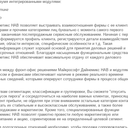
вумя интегрированными модулями:
етинг
р
етикс НАВ позволяет выстраивать взаимоотношения фирмы с ее клиент
рами и прочими категориями лиц буквально с момента самого первого
 и заканчивая послепродажным сервисным обслуживанием. Начиная с пе
е формируется профиль клиента, регистрируются детали взаимодействия
ния, области интересов, специфические особенности и т.д. Такая
нформация служит хорошей основой для принятия деловых решений и
осрочных отношений. Благодаря насыщенным функциональным средства
етикс НАВ обеспечивает максимальную отдачу от каждого делового
ия между фронт-офис решениями Майкрософт Дайнемикс НАВ и модуля
есом и финансами обеспечивает наличие в режиме реального времени
чных сведений, которыми оперируют сотрудники фирмы в процессе обще
вам сегментации, классификации и группировки, Вы сможете "откусить
сок пирога" и сосредоточиться на наиболее важных клиентах, принося
нт прибыли, не обделяя при этом вниманием остальные категории конта
ать их стабильным и высококлассным обслуживанием, а также более
одажами и маркетингом. Кроме того, специализированные функции
емикс НАВ позволят грамотно провести любую маркетинговую или
мпанию и акцию, сориентировав ее на определенный целевой сегмент.
я долгосрочных отношений необходимо, чтобы продажи сопровождались