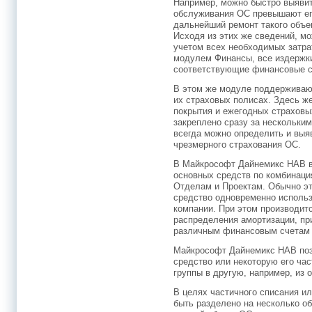
Например, можно быстро выявит
обслуживания ОС превышают его
дальнейший ремонт такого объе
Исходя из этих же сведений, м
учетом всех необходимых затрат
модулем Финансы, все издержки
соответствующие финансовые с
В этом же модуле поддерживают
их страховых полисах. Здесь ж
покрытия и ежегодных страховы
закреплено сразу за нескольки
всегда можно определить и выя
чрезмерного страхования ОС.
В Майкрософт Дайнемикс НАВ в
основных средств по комбинаци
Отделам и Проектам. Обычно эт
средство одновременно использ
компании. При этом производит
распределения амортизации, пр
различным финансовым счетам 
Майкрософт Дайнемикс НАВ поз
средство или некоторую его ча
группы в другую, например, из о
В целях частичного списания и
быть разделено на несколько об