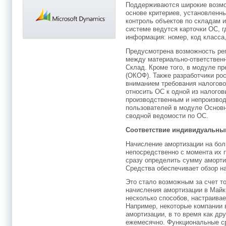
Поддерживаются широкие возмо
основе критериев, установленн
контроль объектов по складам 
системе ведутся карточки ОС, 
информация: номер, код класса,
Предусмотрена возможность ре
между материально-ответствен
Склад. Кроме того, в модуле п
(ОКОФ). Также разработчики ро
вниманием требования налогово
относить ОС к одной из налогов
производственным и непроизво
пользователей в модуле Основ
сводной ведомости по ОС.
Соответствие индивидуальны
Начисление амортизации на бол
непосредственно с момента их 
сразу определить сумму аморт
Средства обеспечивает обзор н
Это стало возможным за счет т
начисления амортизации в Май
несколько способов, настраива
Например, некоторые компании 
амортизации, в то время как др
ежемесячно. Функциональные с