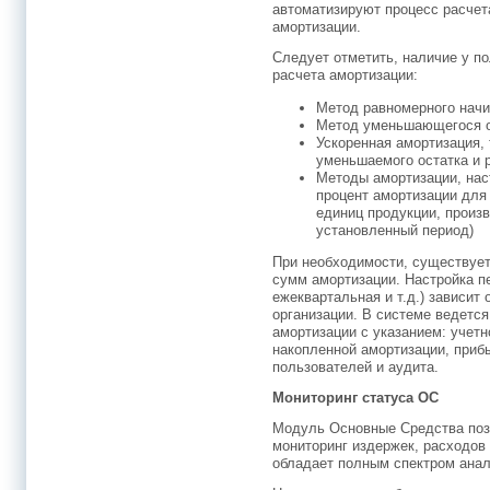
автоматизируют процесс расчет
амортизации.
Следует отметить, наличие у п
расчета амортизации:
Метод равномерного начи
Метод уменьшающегося о
Ускоренная амортизация, 
уменьшаемого остатка и 
Методы амортизации, нас
процент амортизации для
единиц продукции, произ
установленный период)
При необходимости, существует
сумм амортизации. Настройка п
ежеквартальная и т.д.) зависит
организации. В системе ведется
амортизации c указанием: учетн
накопленной амортизации, приб
пользователей и аудита.
Мониторинг статуса ОС
Модуль Основные Средства поз
мониторинг издержек, расходов 
обладает полным спектром анал