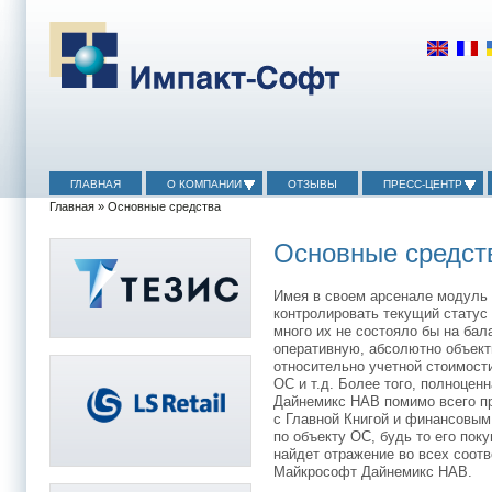
ГЛАВНАЯ
О КОМПАНИИ
ОТЗЫВЫ
ПРЕСС-ЦЕНТР
Главная
» Основные средства
Основные средст
Имея в своем арсенале модуль 
контролировать текущий статус
много их не состояло бы на ба
оперативную, абсолютно объек
относительно учетной стоимост
ОС и т.д. Более того, полноце
Дайнемикс НАВ помимо всего п
с Главной Книгой и финансовым
по объекту ОС, будь то его пок
найдет отражение во всех соот
Майкрософт Дайнемикс НАВ.