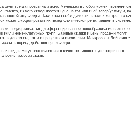
ра цены всегда прозрачна и ясна. Менеджер в любой момент времени с
с клиента, из чего складывается цена на тот или иной товар/услугу и, к
тавляемой ему скидки. Также при необходимости, в целях контроля рас
 он может смоделировать их перед фактической регистрацией в системе
азом, поддерживается дифференцированное ценообразование в отноше
в и/или номенклатурных групп. Базовые скидки и цены продажи могут
 как в денежном, так и в процентном выражении. Майкрософт Дайнемик
лировать период действия цен и скидок.
ны и скидки могут настраиваться в качестве типового, долгосрочного
напротив, разовой акции.