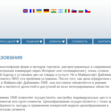
РЕСС-ЦЕНТР
РЕШЕНИЯ
КЛИЕНТЫ
СТОИМОСТЬ
КОНТАКТ
зование
 многообразия форм и методов торговли, распространенных в современн
ектронная коммерция через Интернет или телемаркетинг), очень сложно
 подход к установке цен на товары и услуги. Но в Майкрософт Дайнеми
ynamics NAV) эта проблема устранена. После того, как цена определена 
а в Майкрософт Дайнемикс НАВ, она постоянно обновляется в режиме
и и является целостной и доступной во всех интегрированных областях
емикс НАВ позволяет осуществлять настройку индивидуальных цен и с
иентов или групп клиентов. Ценообразование осуществляется с точки з
бразности, выгоды и применения конкретной модели ценообразования в
нтском сегменте.