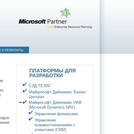
Ы И РЕКВИЗИТЫ
ПЛАТФОРМЫ ДЛЯ
РАЗРАБОТКИ
ом
СЭД ТЕЗИС
кс
Майкрософт Дайнемикс Бизнес
и
Централ
Майкрософт Дайнемикс НАВ
(Microsoft Dynamics NAV)
Управление финансами
кидок
Управление
рения
взаимоотношениями с
клиентами (CRM)