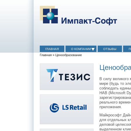
ГЛАВНАЯ
О КОМПАНИИ
ОТЗЫВЫ
П
Главная
» Ценообразование
Ценообра
В силу великого
мире (будь то эл
соблюдать единый
НАВ (Microsoft D
зарегистрирован
реального времен
приложения.
Майкрософт Дайн
для отдельных кл
деловой целесоо
выделенном клие