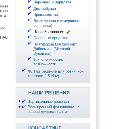
Персонал и Зарплата
может
Дистрибуция
акова
Производство
чета
.
Электронная коммерция (e-
commerce)
нии
Ценообразование
с НАВ
Основные средства
Платформа Майкрософт
Дайнемикс (Microsoft
Dynamics)
Технологические
возможности
ЛС Нав решение для розничной
торговли (LS Nav)
НАШИ РЕШЕНИЯ
Вертикальные решения
Расширенный функционал на
основе лучших практик
КОНСАЛТИНГ